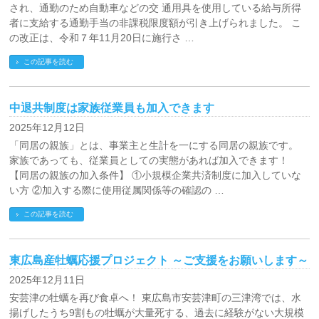
され、通勤のため自動車などの交 通用具を使用している給与所得
者に支給する通勤手当の非課税限度額が引き上げられました。 こ
の改正は、令和７年11月20日に施行さ …
この記事を読む
中退共制度は家族従業員も加入できます
2025年12月12日
「同居の親族」とは、事業主と生計を一にする同居の親族です。
家族であっても、従業員としての実態があれば加入できます！
【同居の親族の加入条件】 ①小規模企業共済制度に加入していな
い方 ②加入する際に使用従属関係等の確認の …
この記事を読む
東広島産牡蠣応援プロジェクト ～ご支援をお願いします～
2025年12月11日
安芸津の牡蠣を再び食卓へ！ 東広島市安芸津町の三津湾では、水
揚げしたうち9割もの牡蠣が大量死する、過去に経験がない大規模