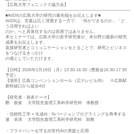
【広島大学フェニックス協力会】
――――――――――――――――――――――――――――――
■AI/DXの広島大学の研究の最先端をお伝えします■
AI/DXは、言葉は広く浸透する一方で、「何ができるのか」「ど
う活用すればよい
のか」へと具体化するのは容易ではありません。
本セミナーでは、広島大学の若手研究者が、本分野の最新の研究
成果をお伝えします。
直接研究者とコミュニケーションをとることで、研究とビジネス
をつなげるきっかけ
の場としていただけます。
【日時】2026年1月19日（月）13:30-16:30（懇親会16:30-17:30
予定）
【場所】広島コンベンションホール（広テレビル内） ※広島駅
新幹線口から徒歩4分
【研究者・発表テーマ】
鄭 俊俊 大学院先進理工系科学研究科 准教授
・信頼性工学 × 生成AI：Nバージョンプログラミングを再考する
連 卓涛 大学院先進理工系科学研究科 助教
・プライバシーを守る次世代AIの実践と応用