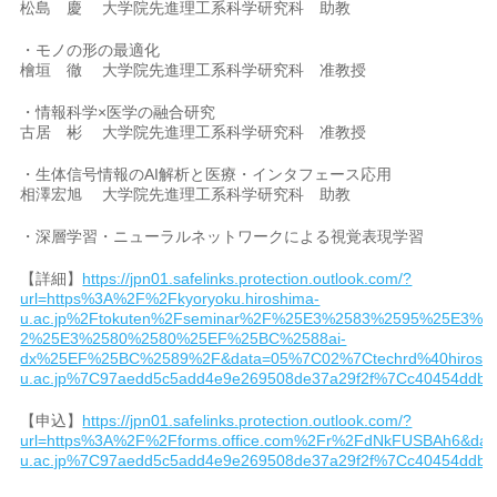
松島 慶 大学院先進理工系科学研究科 助教
・モノの形の最適化
檜垣 徹 大学院先進理工系科学研究科 准教授
・情報科学×医学の融合研究
古居 彬 大学院先進理工系科学研究科 准教授
・生体信号情報のAI解析と医療・インタフェース応用
相澤宏旭 大学院先進理工系科学研究科 助教
・深層学習・ニューラルネットワークによる視覚表現学習
【詳細】
https://jpn01.safelinks.protection.outlook.com/?
url=https%3A%2F%2Fkyoryoku.hiroshima-
u.ac.jp%2Ftokuten%2Fseminar%2F%25E3%2583%2595%25E
2%25E3%2580%2580%25EF%25BC%2588ai-
dx%25EF%25BC%2589%2F&data=05%7C02%7Ctechrd%40hiroshi
u.ac.jp%7C97aedd5c5add4e9e269508de37a29f2f%7Cc40454dd
【申込】
https://jpn01.safelinks.protection.outlook.com/?
url=https%3A%2F%2Fforms.office.com%2Fr%2FdNkFUSBAh6&dat
u.ac.jp%7C97aedd5c5add4e9e269508de37a29f2f%7Cc40454dd