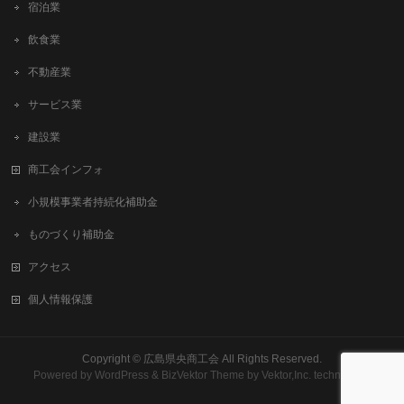
宿泊業
飲食業
不動産業
サービス業
建設業
商工会インフォ
小規模事業者持続化補助金
ものづくり補助金
アクセス
個人情報保護
Copyright ©
広島県央商工会
All Rights Reserved.
Powered by
WordPress
&
BizVektor Theme
by
Vektor,Inc.
technology.