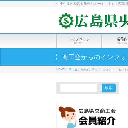
中小企業の経営を総合サポートします！広島
トップページ
業務内
HOME
Servi
商工会からのインフォ
HOME
»
商工会からのインフォメーション
»
『セント