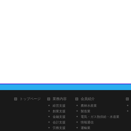
トップページ
業務内容
会員紹介
経営支援
農林水産業
創業支援
製造業
金融支援
電気・ガス熱供給・水道業
会計支援
情報通信
労務支援
運輸業