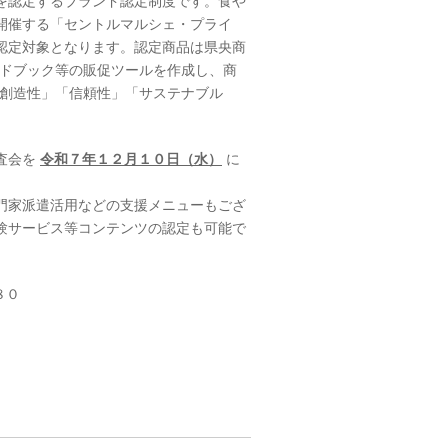
を認定するブランド認定制度です。食や
開催する「セントルマルシェ・プライ
認定対象となります。認定商品は県央商
ンドブック等の販促ツールを作成し、商
・創造性」「信頼性」「サステナブル
査会を
令和７年１２月１０日（水）
に
門家派遣活用などの支援メニューもござ
験サービス等コンテンツの認定も可能で
８０