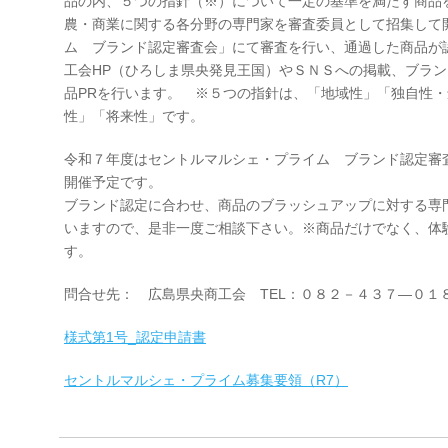
品の内、５つの指針（※）について一定の基準を満たす商品
農・商業に関する各分野の専門家を審査委員として招集して
ム ブランド認定審査会」にて審査を行い、通過した商品が
工会HP（ひろしま県央発見王国）やＳＮＳへの掲載、ブラ
品PRを行います。 ※５つの指針は、「地域性」「独自性
性」「将来性」です。
令和７年度はセントルマルシェ・プライム ブランド認定審
開催予定です。
ブランド認定に合わせ、商品のブラッシュアップに対する専
いますので、是非一度ご相談下さい。※商品だけでなく、体
す。
問合せ先： 広島県央商工会 TEL：０８２－４３７―０１
様式第1号_認定申請書
セントルマルシェ・プライム募集要領（R7）