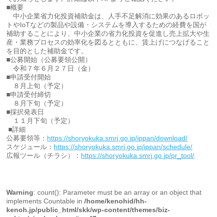
■概要
中小企業省力化投資補助金は、人手不足解消に効果のあるロボッ
トやIoTなどの製品や設備・システムを導入するための経費を国が
補助することにより、中小企業の省力化投資を促進し売上拡大や生
産・業務プロセスの効率化を図るとともに、賃上げにつなげること
を目的とした補助金です。
■公募開始（公募要領公開）
令和７年６月２７日（金）
■申請受付開始
８月上旬（予定）
■申請受付締切
８月下旬（予定）
■採択発表日
１１月下旬（予定）
■詳細
公募要領等：
https://shoryokuka.smrj.go.jp/ippan/download/
スケジュール：
https://shoryokuka.smrj.go.jp/ippan/schedule/
広報ツール（チラシ）：
https://shoryokuka.smrj.go.jp/pr_tool/
Warning
: count(): Parameter must be an array or an object that
implements Countable in
/home/kenohid/hh-
kenoh.jp/public_html/skk/wp-content/themes/biz-