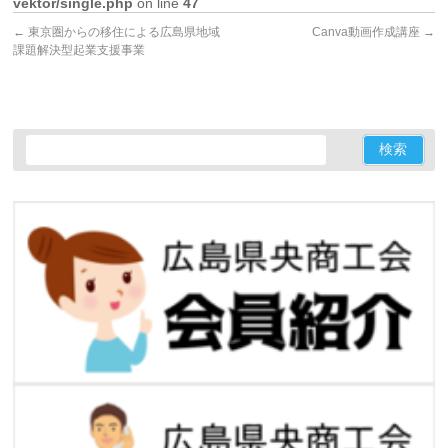
vektor/single.php
on line
47
←
東京圏からの移住による広島県地域
Canva動画作成講座
→
課題解決型起業支援事業