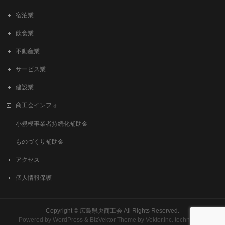
宿泊業
飲食業
不動産業
サービス業
建設業
商工会インフォ
小規模事業者持続化補助金
ものづくり補助金
アクセス
個人情報保護
Copyright ©
広島県央商工会
All Rights Reserved.
Powered by
WordPress
&
BizVektor Theme
by
Vektor,Inc.
technology.