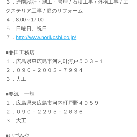
３．造園設計・施工・管理 / 石積工事 / 外構工事 / エ
クステリア工事 / 庭のリフォーム
４．8:00～17:00
５．日曜日、祝日
７．
http://www.norikoshi.co.jp/
■兼田工務店
１．広島県東広島市河内町河戸５０３－１
２．０９０－２００２－７９９４
３．大工
■要源 一輝
１．広島県東広島市河内町戸野４９５９
２．０９０－２２９５－２６３６
３．大工
■いづみや