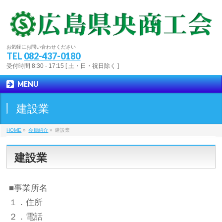
お気軽にお問い合わせください
TEL
082-437-0180
受付時間 8:30 - 17:15 [ 土・日・祝日除く ]
MENU
建設業
HOME
»
会員紹介
»
建設業
建設業
■事業所名
１．住所
２．電話